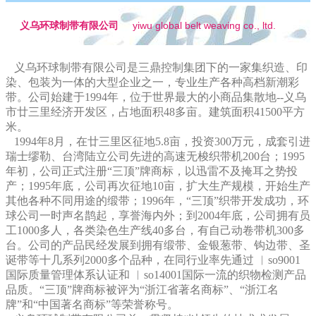
yiwu global belt weaving co., ltd.
义乌环球制带有限公司
义乌环球制带有限公司是三鼎控制集团下的一家集织造、印
染、包装为一体的大型企业之一，专业生产各种高档新潮彩
带。公司始建于1994年，位于世界最大的小商品集散地--义乌
市廿三里经济开发区，占地面积48多亩。建筑面积41500平方
米。
1994年8月，在廿三里区征地5.8亩，投资300万元，成套引进
瑞士缪勒、台湾陆立公司先进的高速无梭织带机200台；1995
年初，公司正式注册“三顶”牌商标，以迅雷不及掩耳之势投
产；1995年底，公司再次征地10亩，扩大生产规模，开始生产
其他各种不同用途的缎带；1996年，“三顶”织带开发成功，环
球公司一时声名鹊起，享誉海内外；到2004年底，公司拥有员
工1000多人，各类染色生产线40多台，有自己动卷带机300多
台。公司的产品民经发展到拥有缎带、金银葱带、钩边带、圣
诞带等十几系列2000多个品种，在同行业率先通过 ︳so9001
国际质量管理体系认证和 ︳so14001国际一流的织物检测产品
品质。“三顶”牌商标被评为“浙江省著名商标”、“浙江名
牌”和“中国著名商标”等荣誉称号。