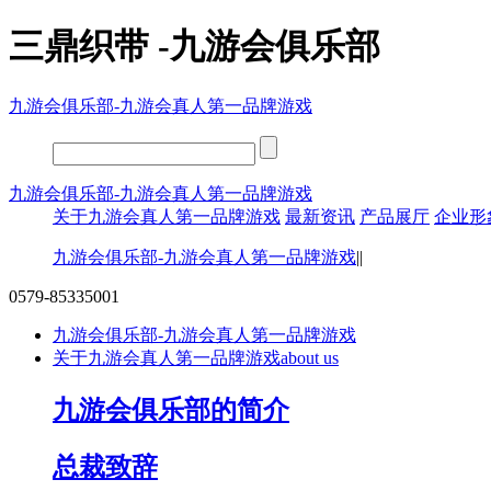
三鼎织带 -九游会俱乐部
九游会俱乐部-九游会真人第一品牌游戏
九游会俱乐部-九游会真人第一品牌游戏
关于九游会真人第一品牌游戏
最新资讯
产品展厅
企业形
九游会俱乐部-九游会真人第一品牌游戏
||
0579-85335001
九游会俱乐部-九游会真人第一品牌游戏
关于九游会真人第一品牌游戏
about us
九游会俱乐部的简介
总裁致辞