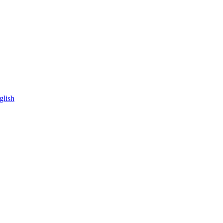
glish