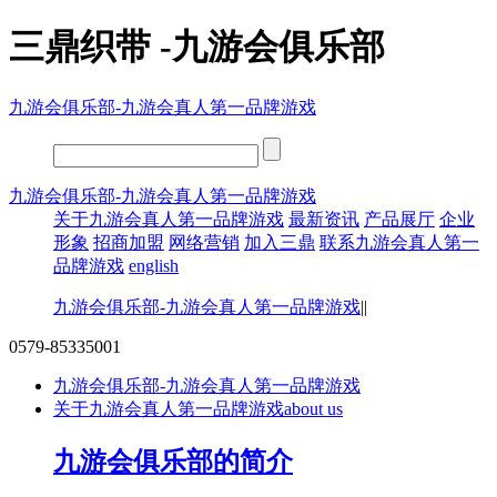
三鼎织带 -九游会俱乐部
九游会俱乐部-九游会真人第一品牌游戏
九游会俱乐部-九游会真人第一品牌游戏
关于九游会真人第一品牌游戏
最新资讯
产品展厅
企业
形象
招商加盟
网络营销
加入三鼎
联系九游会真人第一
品牌游戏
english
九游会俱乐部-九游会真人第一品牌游戏
||
0579-85335001
九游会俱乐部-九游会真人第一品牌游戏
关于九游会真人第一品牌游戏
about us
九游会俱乐部的简介