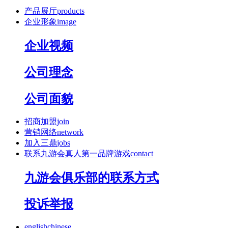
产品展厅
products
企业形象
image
企业视频
公司理念
公司面貌
招商加盟
join
营销网络
network
加入三鼎
jobs
联系九游会真人第一品牌游戏
contact
九游会俱乐部的联系方式
投诉举报
english
chinese