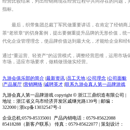
经营比较结果，列出经销商现在经营过程中共同存在的问题，
指标。
最后，织带集团总裁丁军民做重要讲话，在肯定了经销商
茶
“老班章”的切身案例，提出
要侧重提升品牌的无形价值，统
代化企业管理理念，使品牌价值达到最大化，才能给企业和经
通过
“重运营、轻资产”的运营模式，调整经营思维，运用市
市场，适应市场要求，做精做强做实经营。
九游会俱乐部的简介
|
最新资讯
|
员工天地
|
公司理念
|
公司面貌
|
产品展厅
|
营销网络
|
诚聘英才
|
联系九游会真人第一品牌游戏
九游会真人第一品牌游戏 copyright
©
浙江三鼎织造有限公司 |
地址：浙江省义乌市经济开发区戚继光路139号 | 邮编：
322000 | 浙icp备13032547号-1
企业总机:0579-85335001 产品内销电话：0579-85622088
85418288（新客户联系） 传真：0579-85622077 | 策划设计：