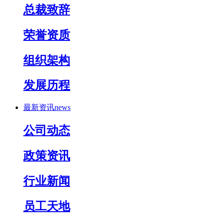
总裁致辞
荣誉资质
组织架构
发展历程
最新资讯
news
公司动态
政策资讯
行业新闻
员工天地