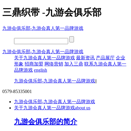
三鼎织带 -九游会俱乐部
九游会俱乐部-九游会真人第一品牌游戏
九游会俱乐部-九游会真人第一品牌游戏
关于九游会真人第一品牌游戏
最新资讯
产品展厅
企业
形象
招商加盟
网络营销
加入三鼎
联系九游会真人第一
品牌游戏
english
九游会俱乐部-九游会真人第一品牌游戏
||
0579-85335001
九游会俱乐部-九游会真人第一品牌游戏
关于九游会真人第一品牌游戏
about us
九游会俱乐部的简介