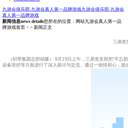
九游会俱乐部-九游会真人第一品牌游戏
九游会俱乐部-九游会
真人第一品牌游戏
新闻信息
news details
您所在的位置：网站九游会真人第一品
牌游戏首页 > > 新闻正文
三鼎党
（织带集团总部胡建） 9月15日上午，三鼎党支部把“不忘
设备管控等方面进行了深入探讨与交流。通过一线悟初心，践