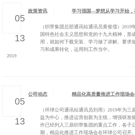
政策资讯
学习强国---梦想从学习开始
05
（织带集团总部通讯站通讯员黄俊儒）201
国特色社会主义思想和党的十九大精神，形成
13
用，就如何下载安装、学习做了讲解。要求做
习和成果转化，运用到工作当中。
2019
公司动态
精品化高质量推进工作现场会
05
（环球公司通讯站通讯员刘用）2019年为三
益为中心，推进运营创新为主线，增强研发
13
作已经列入三鼎织带集团的重点工作，各子
期，精品化推进工作现场会在环球公司召开。