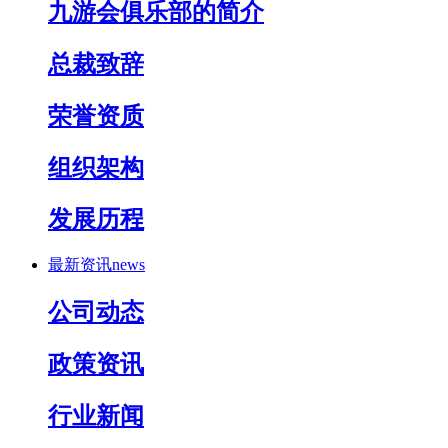
九游会俱乐部的简介
总裁致辞
荣誉资质
组织架构
发展历程
最新资讯
news
公司动态
政策资讯
行业新闻