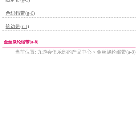
色织帽带(g-6)
钩边带(r-1)
金丝涤纶缎带(a-8)
当前位置: 九游会俱乐部的产品中心 < 金丝涤纶缎带(a-8)