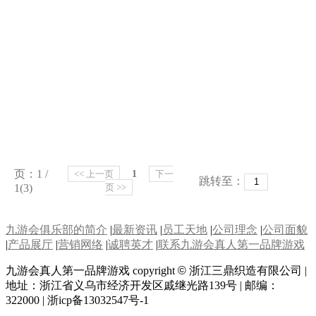
金丝涤纶缎带(a-8)
页：1 /
<< 上一页
1
下一
跳转至：
1(3)
页 >>
九游会俱乐部的简介
|
最新资讯
|
员工天地
|
公司理念
|
公司面貌
|
产品展厅
|
营销网络
|
诚聘英才
|
联系九游会真人第一品牌游戏
九游会真人第一品牌游戏 copyright
©
浙江三鼎织造有限公司 |
地址：浙江省义乌市经济开发区戚继光路139号 | 邮编：
322000 | 浙icp备13032547号-1