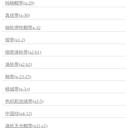
纯棉帽带(a-29)
真丝带(a-30)
锦纶弹性帽带a-32
缎带(a1-2)
细密涤纶带(a2-b1)
涤纶带(a2-b2)
棉带(a-23-25)
植绒带(a-3-t)
色织彩丝绒带(a3-5)
中国结(a4-12)
涤纶无光帽带(a11-c1)