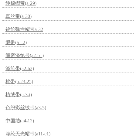
纯棉帽带(a-29)
真丝带(a-30)
锦纶弹性帽带a-32
缎带(a1-2)
细密涤纶带(a2-b1)
涤纶带(a2-b2)
棉带(a-23-25)
植绒带(a-3-t)
色织彩丝绒带(a3-5)
中国结(a4-12)
涤纶无光帽带(a11-c1)