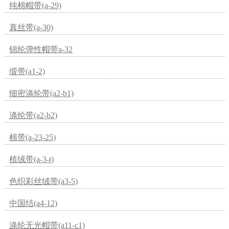
纯棉帽带(a-29)
真丝带(a-30)
锦纶弹性帽带a-32
缎带(a1-2)
细密涤纶带(a2-b1)
涤纶带(a2-b2)
棉带(a-23-25)
植绒带(a-3-t)
色织彩丝绒带(a3-5)
中国结(a4-12)
涤纶无光帽带(a11-c1)