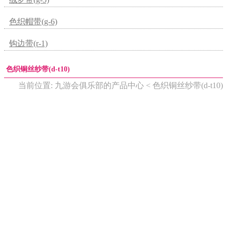
色织帽带(g-6)
钩边带(r-1)
色织铜丝纱带(d-t10)
当前位置: 九游会俱乐部的产品中心 < 色织铜丝纱带(d-t10)