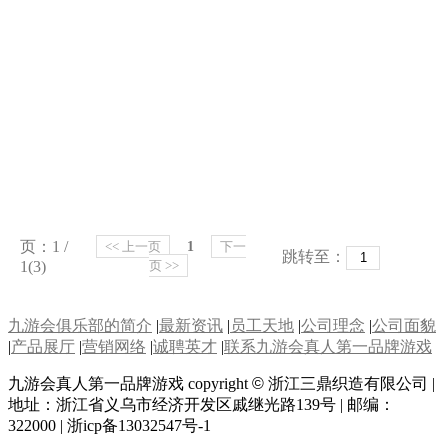
色织铜丝纱带(d-t10)
页：1 /
<< 上一页
1
下一
跳转至：
1(3)
页 >>
九游会俱乐部的简介
|
最新资讯
|
员工天地
|
公司理念
|
公司面貌
|
产品展厅
|
营销网络
|
诚聘英才
|
联系九游会真人第一品牌游戏
九游会真人第一品牌游戏 copyright
©
浙江三鼎织造有限公司 |
地址：浙江省义乌市经济开发区戚继光路139号 | 邮编：
322000 | 浙icp备13032547号-1