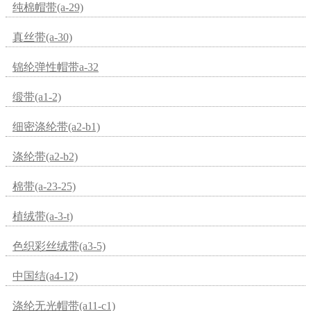
纯棉帽带(a-29)
真丝带(a-30)
锦纶弹性帽带a-32
缎带(a1-2)
细密涤纶带(a2-b1)
涤纶带(a2-b2)
棉带(a-23-25)
植绒带(a-3-t)
色织彩丝绒带(a3-5)
中国结(a4-12)
涤纶无光帽带(a11-c1)