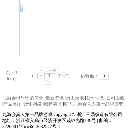
涤纶带(a-2)
<< 上一页
页：3 /
跳转至：
1
2
3
下一页
3(35)
>>
九游会俱乐部的简介
|
最新资讯
|
员工天地
|
公司理念
|
公司面貌
|
产品展厅
|
营销网络
|
诚聘英才
|
联系九游会真人第一品牌游戏
九游会真人第一品牌游戏 copyright
©
浙江三鼎织造有限公司 |
地址：浙江省义乌市经济开发区戚继光路139号 | 邮编：
322000 | 浙icp备13032547号-1