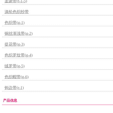
圣诞带(f-1-5)
涤纶色织纱带
色织带(g-1)
铜丝渐浅带(g-2)
提花带(g-3)
色织罗纹带(g-4)
绒罗带(g-5)
色织帽带(g-6)
钩边带(r-1)
产品信息