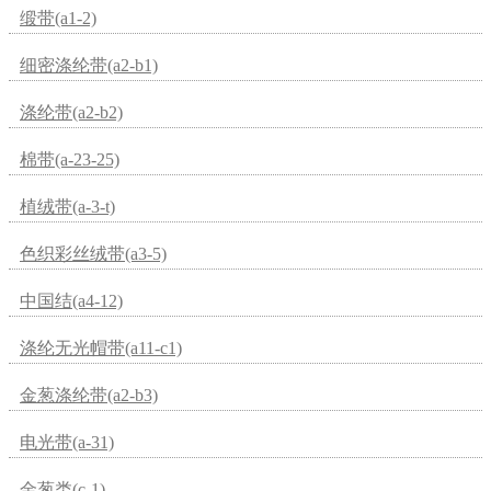
缎带(a1-2)
细密涤纶带(a2-b1)
涤纶带(a2-b2)
棉带(a-23-25)
植绒带(a-3-t)
色织彩丝绒带(a3-5)
中国结(a4-12)
涤纶无光帽带(a11-c1)
金葱涤纶带(a2-b3)
电光带(a-31)
金葱类(c-1)