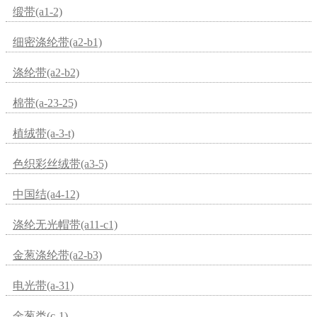
缎带(a1-2)
细密涤纶带(a2-b1)
涤纶带(a2-b2)
棉带(a-23-25)
植绒带(a-3-t)
色织彩丝绒带(a3-5)
中国结(a4-12)
涤纶无光帽带(a11-c1)
金葱涤纶带(a2-b3)
电光带(a-31)
金葱类(c-1)